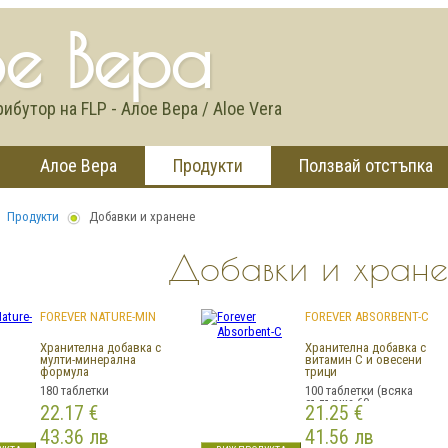
е Вера
бутор на FLP - Алое Вера / Aloe Vera
Алое Вера
Продукти
Ползвай отстъпка
Продукти
Добавки и хранене
Добавки и хране
FOREVER NATURE-MIN
FOREVER ABSORBENT-C
Хранителна добавка с
Хранителна добавка с
мулти-минерална
витамин С и овесени
формула
трици
180 таблетки
100 таблетки (всяка
съдържа 60
22.17 €
21.25 €
43.36 лв
41.56 лв