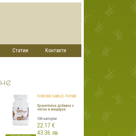
Статии
Контакти
не
FOREVER GARLIC-THYME
Хранителна добавка с
чесън и мащерка
100 капсули
22.17 €
43.36 лв