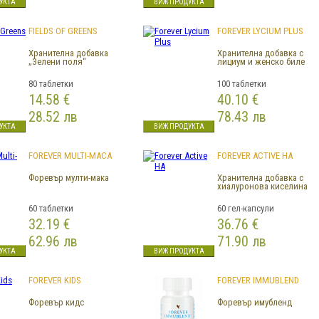
УКТА
ВИЖ ПРОДУКТА
FIELDS OF GREENS
FOREVER LYCIUM PLUS
Хранителна добавка
Хранителна добавка с
„Зелени поля“
лициум и женско биле
80 таблетки
100 таблетки
14.58 €
40.10 €
28.52 лв
78.43 лв
УКТА
ВИЖ ПРОДУКТА
FOREVER MULTI-MACA
FOREVER ACTIVE HA
Форевър мулти-мака
Хранителна добавка с
хиалуронова киселина
60 таблетки
60 гел-капсули
32.19 €
36.76 €
62.96 лв
71.90 лв
УКТА
ВИЖ ПРОДУКТА
FOREVER KIDS
FOREVER IMMUBLEND
Форевър кидс
Форевър имубленд