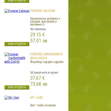
ВИЖ ПРОДУКТА
FOREVER CALCIUM
Хранителна добавка с
калций, магнезий и
витамин D
90 таблетки
29.15 €
57.01 лв
ВИЖ ПРОДУКТА
FOREVER CARDIOHEALTH
WITH COQ10
Форевър кардио здраве
30 пакетчета в кутия
37.67 €
73.68 лв
ВИЖ ПРОДУКТА
VIT♂LIZE
Вит♂лайз за мъжe