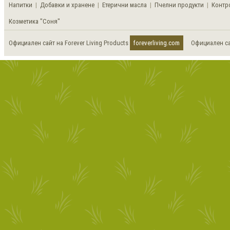
Напитки
|
Добавки и хранене
|
Етерични масла
|
Пчелни продукти
|
Контро
Козметика "Соня"
Официален сайт на Forever Living Products
foreverliving.com
Официален сай