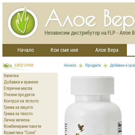
Алое Ве
Независим дистрибутор на FLP - Алое Ве
Начало
Кои сме ние
Алое Вера
КАТЕГОРИИ
Начало
Продукти
Добавки и хра
Напитки
Добавки и хранене
Етерични масла
Пчелни продукти
Контрол на теглото
Грижа за лицето
Грижа за тялото
Лична хигиена
Комбинирани пакети
Козметика "Соня"